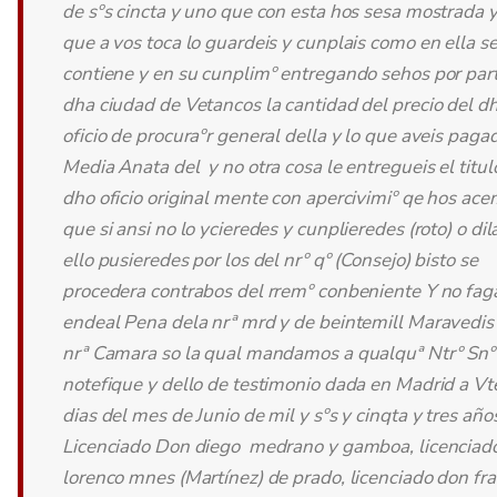
de sºs cincta y uno que con esta hos sesa mostrada y
que a vos toca lo guardeis y cunplais como en ella s
contiene y en su cunplimº entregando sehos por par
dha ciudad de Vetancos la cantidad del precio del d
oficio de procuraºr general della y lo que aveis paga
Media Anata del y no otra cosa le entregueis el titul
dho oficio original mente con apercivimiº qe hos ac
que si ansi no lo ycieredes y cunplieredes (roto) o dil
ello pusieredes por los del nrº qº (Consejo) bisto se
procedera contrabos del rremº conbeniente Y no fa
endeal Pena dela nrª mrd y de beintemill Maravedis 
nrª Camara so la qual mandamos a qualquª Ntrº Snº 
notefique y dello de testimonio dada en Madrid a Vt
dias del mes de Junio de mil y sºs y cinqta y tres año
Licenciado Don diego medrano y gamboa, licenciad
lorenco mnes (Martínez) de prado, licenciado don fra