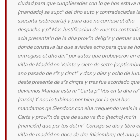
ciudad para que cunpliesedes con lo qe hos estava 
(mandado) se supcº del dho auto y contradeciades l
ssecarta (sobrecarta) y para que no corriese el dho
despacho y pª Mas Justificacion de vuestra contradic
acia presentaºn de la dha provºn deligªs y demas au
donde constava las que aviades echo para que se ho
entregase el dho dinº por autos que probeyeron en e
villa de Madrid en Veinte y siete de sette (septiembr
ano pasado de sºs y cinctª y dos y diez y ocho de Jun
deste presente de sºs cinqta y tres fue acordado que
deviamos Mandar esta nrª Carta pª Vos en la dha ra
(razón) Y nos lo tubimos por bien por la qual hos
mandamos qe Siendoos con ella rrequendo veais la 
Carta y proviºn de que de suso va fho (hecho) mcºn
(mención) que por los del nrº Consejo se dio y libro e
villa de madrid en doce de dre (diciembre) del ano 