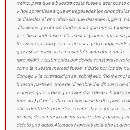
rreino, para que a buestra costa fuese a acer bos lo c
y hos apremiase a que entregasedes los dhos titulos
cediesedes el dho oficio sin que diesedes lugar a ma
dilaciones que intentabades para que nunca tubiese
y se hos condenase en las costas y danos que a su p
le avían causado y causasen asta qe lo cunpliesedes
que así se yciese asi a presentaºn dela dha provºn
(provisión) y testimonios por donde constava lo rrefe
como la nuestra merced fuese, Y bisto por los del nu
Consejo y la contradicion se (sobre) ello fho (hecho) 
buestra parte en once de dicienbre del dho ano de sº
y dos en que se dixo que aviendose despachado prov
(nuestra) pª qe la dha ciud hos diese la dha possºn d
oficio dentro de ocho dias en ellos hos pagasen seis 
(reales) de su precio con mas las costas y gastos y e
defeto uno delos Alcaldes Mayores dela dha audienc