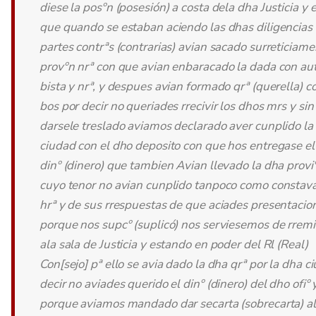
diese la posºn (posesión) a costa dela dha Justicia y e
que quando se estaban aciendo las dhas diligencias 
partes contrªs (contrarias) avian sacado surreticiam
provºn nrª con que avian enbaracado la dada con au
bista y nrª, y despues avian formado qrª (querella) c
bos por decir no queriades rrecivir los dhos mrs y sin
darsele treslado aviamos declarado aver cunplido la
ciudad con el dho deposito con que hos entregase el
dinº (dinero) que tambien Avian llevado la dha provi
cuyo tenor no avian cunplido tanpoco como constav
hrª y de sus rrespuestas de que aciades presentacio
porque nos supcº (suplicó) nos serviesemos de rremit
ala sala de Justicia y estando en poder del Rl (Real)
Con[sejo] pª ello se avia dado la dha qrª por la dha c
decir no aviades querido el dinº (dinero) del dho ofiº 
porque aviamos mandado dar secarta (sobrecarta) a