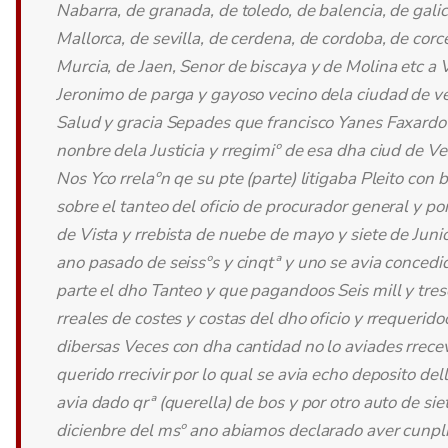
Nabarra, de granada, de toledo, de balencia, de galic
Mallorca, de sevilla, de cerdena, de cordoba, de corc
Murcia, de Jaen, Senor de biscaya y de Molina etc a 
Jeronimo de parga y gayoso vecino dela ciudad de v
Salud y gracia Sepades que francisco Yanes Faxardo
nonbre dela Justicia y rregimiº de esa dha ciud de V
Nos Yco rrelaºn qe su pte (parte) litigaba Pleito con 
sobre el tanteo del oficio de procurador general y po
de Vista y rrebista de nuebe de mayo y siete de Juni
ano pasado de seissºs y cinqtª y uno se avia concedi
parte el dho Tanteo y que pagandoos Seis mill y tres
rreales de costes y costas del dho oficio y rrequerido
dibersas Veces con dha cantidad no lo aviades rrecev
querido rrecivir por lo qual se avia echo deposito dell
avia dado qrª (querella) de bos y por otro auto de sie
dicienbre del msº ano abiamos declarado aver cunpli