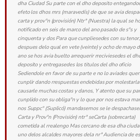
dha Ciudad Su parte con el dho deposito entegando
efeto los dhos mrs (maravedís) de que se avia desp
carta y provºn (provisión) Ntrª (Nuestra) la qual se h
notificado en seis de marco del ano pasado de sºs y
cinquenta y dos Para que cunpliesedes con su tenor,
despues delo qual en vete (veinte) y ocho de mayo 
ano se hos avia buelto arrequerir rreciviesedes el dh
deposito y entregasedes los titulos del dho oficio
Sediendole en favor de su parte e no lo aviades quer
cunplir dando rrespuestas endebidas por molestarla
causarle muchas costas y danos, Y atento que su par
cunplido con su obligaºn y lo que por nos estava m
nos Suppcº (Suplicó) mandasemos se le despachase
Carta y Provºn (Provisión) ntrª seCarta (sobrecarta)
cometida al rrealengo Mas cercano de esa dha ciuda
uno delos alcaldes mayores dela nrª Audiencia de e