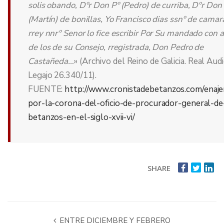
solis obando, Dºr Don Pº (Pedro) de curriba, Dºr Do
(Martín) de bonillas, Yo Francisco dias ssnº de camar
rrey nnrº Senor lo fice escribir Por Su mandado con 
de los de su Consejo, rregistrada, Don Pedro de
Castañeda…
» (Archivo del Reino de Galicia. Real Audi
Legajo 26.340/11).
FUENTE:
http://www.cronistadebetanzos.com/enaje
por-la-corona-del-oficio-de-procurador-general-de
betanzos-en-el-siglo-xvii-vi/
SHARE
ENTRE DICIEMBRE Y FEBRERO