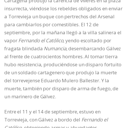
Cartagena produjo la carencia de víveres en la plaza
insurrecta, viéndose los rebeldes obligados en enviar
a Torrevieja un buque con pertrechos del Arsenal
para cambiarlos por comestibles. El 12 de
septiembre, por la mañana llegó a la villa salinera el
vapor
Fernando el Católico
, yendo escoltado por
fragata blindada
Numancia
, desembarcando Gálvez
al frente de cuatrocientos hombres. Al tomar tierra
hubo resistencia, produciéndose un disparo fortuito
de un soldado cartagenero que produjo la muerte
del torrevejense Eduardo Mulero Ballester. Y la
muerte, también por disparo de arma de fuego, de
un marinero de Gálvez.
Entre el 11 y el 14 de septiembre, estuvo en
Torrevieja, con Gálvez a bordo del
Fernando el
Católico
, obteniendo armas y abundantes