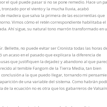
por el qué puede pasar si no se pone remedio. Hace un p
tronzado por el viento y la mucha lluvia, acabó
de madera que salva la primera de las escorrentías que
orno. Vimos cómo el retén correspondiente habilitaba el
nada. Ahí sigue, su natural tono marrón transformado en 
 Bellette, no puede evitar ser Cronista todas las horas d
ó un acaso en el pasado que explicara la diferencia de
usas que justifiquen la dejadez y abandono al que pare
ecido al temible Fangorn de la Tierra Media, tan bien
ca conclusión a la que puedo llegar, tornando mi pensami
saparición de una variable del sistema. Como habrán pod
da de la ecuación no es otra que los gabarreros de Valsaín