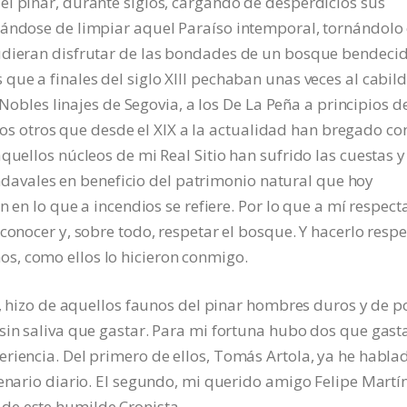
l pinar, durante siglos, cargando de desperdicios sus
pándose de limpiar aquel Paraíso intemporal, tornándolo
udieran disfrutar de las bondades de un bosque bendecid
que a finales del siglo XIII pechaban unas veces al cabild
e Nobles linajes de Segovia, a los De La Peña a principios d
antos otros que desde el XIX a la actualidad han bregado con
quellos núcleos de mi Real Sitio han sufrido las cuestas y
vendavales en beneficio del patrimonio natural que hoy
n en lo que a incendios se refiere. Por lo que a mí respecta
conocer y, sobre todo, respetar el bosque. Y hacerlo respe
s, como ellos lo hicieron conmigo.
ad, hizo de aquellos faunos del pinar hombres duros y de p
sin saliva que gastar. Para mi fortuna hubo dos que gast
riencia. Del primero de ellos, Tomás Artola, ya he habla
tenario diario. El segundo, mi querido amigo Felipe Martín
de este humilde Cronista.