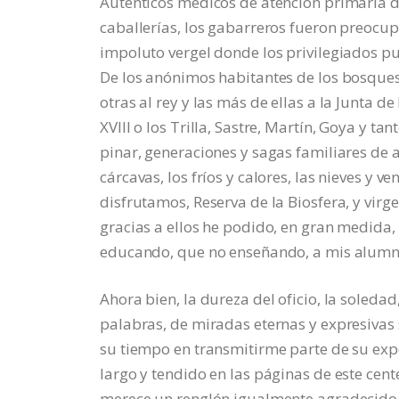
Auténticos médicos de atención primaria de
caballerías, los gabarreros fueron preocu
impoluto vergel donde los privilegiados p
De los anónimos habitantes de los bosques 
otras al rey y las más de ellas a la Junta d
XVIII o los Trilla, Sastre, Martín, Goya y t
pinar, generaciones y sagas familiares de a
cárcavas, los fríos y calores, las nieves y 
disfrutamos, Reserva de la Biosfera, y virge
gracias a ellos he podido, en gran medida, 
educando, que no enseñando, a mis alumno
Ahora bien, la dureza del oficio, la soled
palabras, de miradas eternas y expresivas 
su tiempo en transmitirme parte de su expe
largo y tendido en las páginas de este cen
merece un renglón igualmente agradecido 