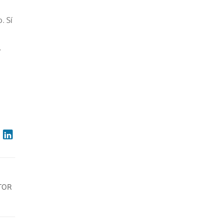
. Sí
,
TOR