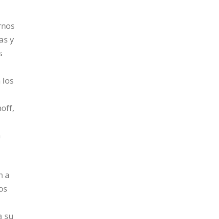
rnos
as y
s
 los
off,
n
n a
os
a su