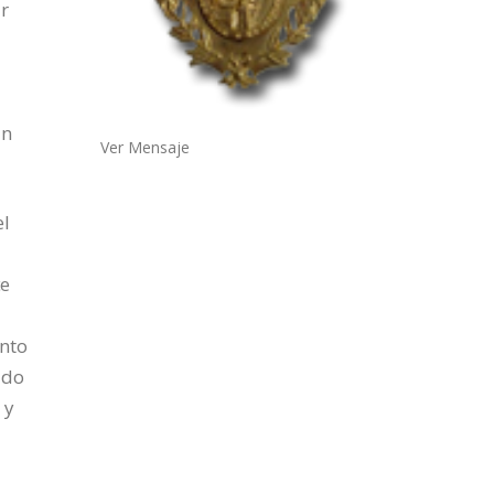
ar
un
Ver Mensaje
el
ce
ento
ido
 y