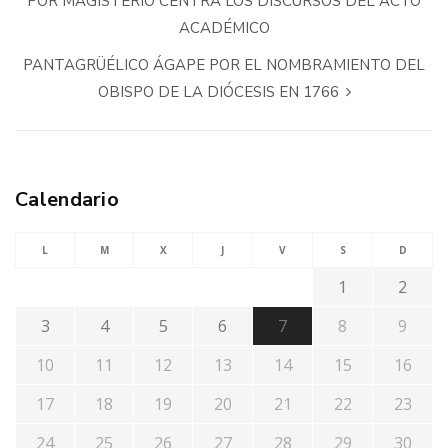
POR MAGISTERIO CENTRA LOS DISCURSOS DEL ACTO
ACADÉMICO
PANTAGRÜÉLICO ÁGAPE POR EL NOMBRAMIENTO DEL
OBISPO DE LA DIÓCESIS EN 1766
Calendario
L
M
X
J
V
S
D
1
2
3
4
5
6
7
8
9
10
11
12
13
14
15
16
17
18
19
20
21
22
23
24
25
26
27
28
29
30