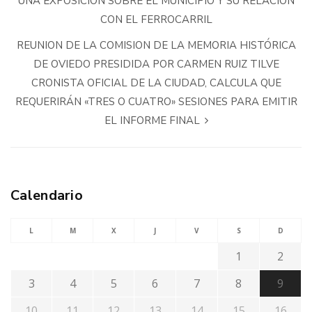
UNA EXPOSICIÓN SOBRE EL MUNICIPIO Y SU RELACIÓN
CON EL FERROCARRIL
REUNION DE LA COMISION DE LA MEMORIA HISTÓRICA
DE OVIEDO PRESIDIDA POR CARMEN RUIZ TILVE
CRONISTA OFICIAL DE LA CIUDAD, CALCULA QUE
REQUERIRÁN «TRES O CUATRO» SESIONES PARA EMITIR
EL INFORME FINAL
Calendario
L
M
X
J
V
S
D
1
2
3
4
5
6
7
8
9
10
11
12
13
14
15
16