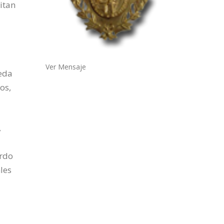
itan
Ver Mensaje
ueda
os,
,
erdo
les