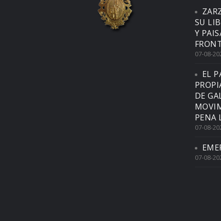
ZAR
SU LI
Y PAI
FRONT
07-08-20
EL P
PROPI
DE GA
MOVIM
PENA 
07-08-20
EME
07-08-20