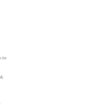
o de
AL
.