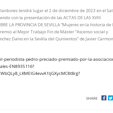
lardones tendrá lugar el 2 de diciembre de 2023 en el Sa
diendo con la presentación de las ACTAS DE LAS XVIII
 LA PROVINCIA DE SEVILLA “Mujeres en la historia de 
I Premio al Mejor Trabajo Fin de Máster “Ascenso social y
nchez Dalvo en la Sevilla del Quinientos” de Javier Carmo
/el-periodista-pedro-preciado-premiado-por-la-asociacio
ocales-EN8935116?
lWbQLy8_LKMElG4evvA1IjGXycMC8t8rg?
SHARE