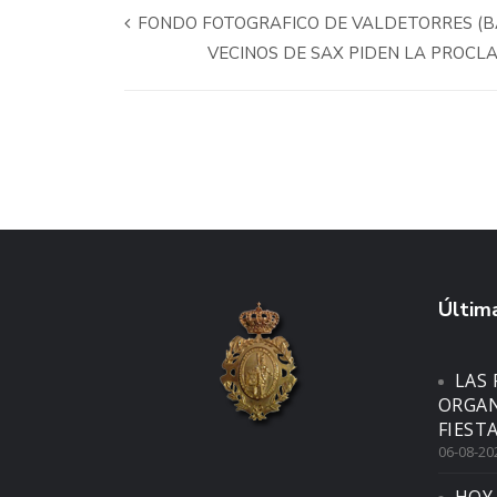
FONDO FOTOGRAFICO DE VALDETORRES (B
VECINOS DE SAX PIDEN LA PROCL
Última
LAS 
ORGAN
FIEST
06-08-20