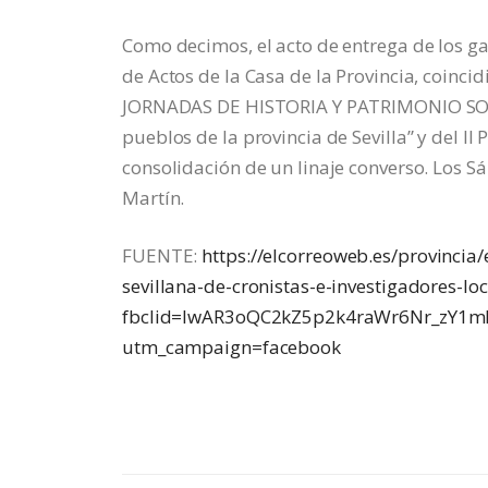
Como decimos, el acto de entrega de los ga
de Actos de la Casa de la Provincia, coinci
JORNADAS DE HISTORIA Y PATRIMONIO SOBRE
pueblos de la provincia de Sevilla” y del I
consolidación de un linaje converso. Los Sá
Martín.
FUENTE:
https://elcorreoweb.es/provincia
sevillana-de-cronistas-e-investigadores-l
fbclid=IwAR3oQC2kZ5p2k4raWr6Nr_zY1m
utm_campaign=facebook