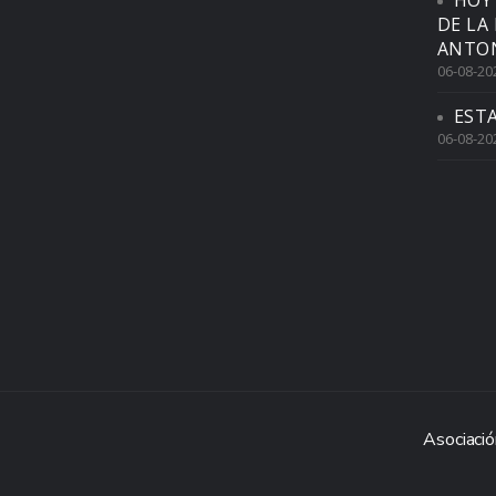
HOY
DE LA
ANTON
06-08-20
EST
06-08-20
Asociació