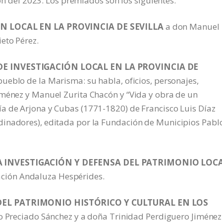
ión del 2023. Los premiados son los siguientes:
IÓN LOCAL EN LA PROVINCIA DE SEVILLA
a don Manuel
eto Pérez.
 DE INVESTIGACIÓN LOCAL EN LA PROVINCIA DE
ueblo de la Marisma: su habla, oficios, personajes,
iménez y Manuel Zurita Chacón y “Vida y obra de un
a de Arjona y Cubas (1771-1820) de Francisco Luis Díaz
dinadores), editada por la Fundación de Municipios Pabl
LA INVESTIGACIÓN Y DEFENSA DEL PATRIMONIO LOC
ación Andaluza Hespérides.
N DEL PATRIMONIO HISTÓRICO Y CULTURAL EN LOS
 Preciado Sánchez y a doña Trinidad Perdiguero Jiménez