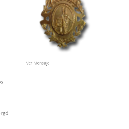
Ver Mensaje
os
orgó