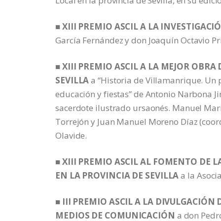
Local en la provincia de Sevilla, en su edic
■ XIII PREMIO ASCIL A LA INVESTIGAC
García Fernández y don Joaquín Octavio Pri
■
XIII PREMIO ASCIL A LA MEJOR OBRA
SEVILLA
a “Historia de Villamanrique. Un p
educación y fiestas” de Antonio Narbona J
sacerdote ilustrado ursaonés. Manuel Marí
Torrejón y Juan Manuel Moreno Díaz (coor
Olavide.
■
XIII PREMIO ASCIL AL FOMENTO DE 
EN LA PROVINCIA DE SEVILLA
a la Asoci
■
III PREMIO ASCIL A LA DIVULGACIÓ
MEDIOS DE COMUNICACIÓN
a don Pedro