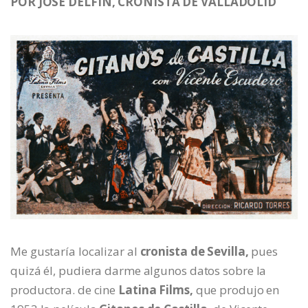
POR JOSE DELFIN, CRONISTA DE VALLADOLID
Me gustaría localizar al
cronista de Sevilla,
pues
quizá él, pudiera darme algunos datos sobre la
productora. de cine
Latina Films,
que produjo en