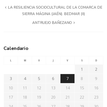
LA RESILIENCIA SOCIOCULTURAL DE LA COMARCA DE
SIERRA MÁGINA (JAÉN). BEDMAR (II)
ANTRUEJO BAÑEZANO
Calendario
L
M
X
J
V
S
D
1
2
3
4
5
6
7
8
9
10
11
12
13
14
15
16
17
18
19
20
21
22
23
24
25
26
27
28
29
30