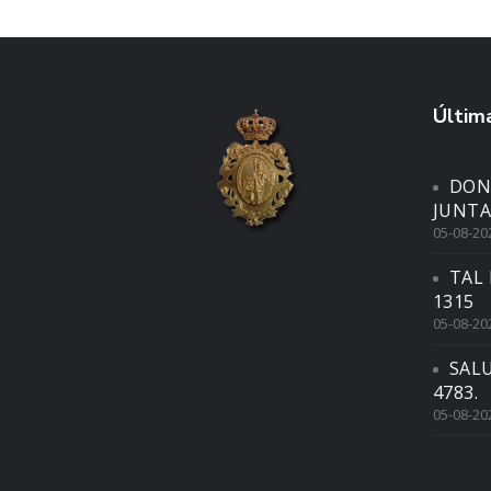
Última
DON
JUNTA
05-08-20
TAL 
1315
05-08-20
SAL
4783.
05-08-20