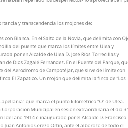
ortancia y transcendencia los mojones de:
es con Blanca. En el Salto de la Novia, que delimita con Oj
ndilla del puente que marca los límites entre Ulea y
rada por en Alcalde de Ulea D. José Ríos Torrecillas y
an de Dios Zagalé Fernández. En el Puente del Parque, qu
orte del Aeródromo de Campotéjar, que sirve de límite con
finca El Zapatico. Un mojón que delimita la finca de “Los
Capellanía” que marca el punto kilométrico “O” de Ulea.
a Corporación Municipal en sesión extraordinaria el día 3
ril del año 1914 e inaugurado por el Alcalde D. Francisco
 Juan Antonio Cerezo Ortín, ante el alborozo de todo el