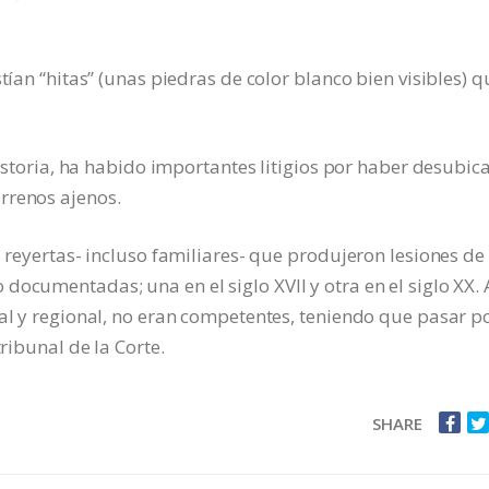
tían “hitas” (unas piedras de color blanco bien visibles) q
 historia, ha habido importantes litigios por haber desubic
rrenos ajenos.
s reyertas- incluso familiares- que produjeron lesiones de
documentadas; una en el siglo XVII y otra en el siglo XX. 
cal y regional, no eran competentes, teniendo que pasar po
tribunal de la Corte.
SHARE