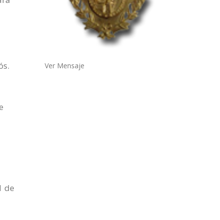
ós.
Ver Mensaje
e
1 de