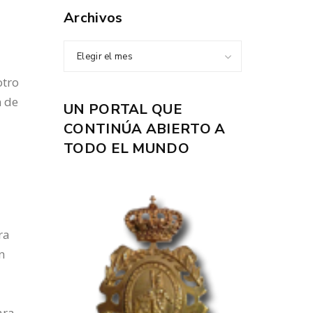
Archivos
Elegir el mes
otro
n de
UN PORTAL QUE
CONTINÚA ABIERTO A
TODO EL MUNDO
ra
n
a
ara