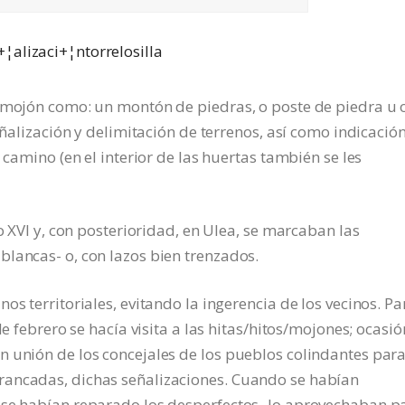
o mojón como: un montón de piedras, o poste de piedra u 
eñalización y delimitación de terrenos, así como indicació
 camino (en el interior de las huertas también se les
lo XVI y, con posterioridad, en Ulea, se marcaban las
lancas- o, con lazos bien trenzados.
os territoriales, evitando la ingerencia de los vecinos. Pa
de febrero se hacía visita a las hitas/hitos/mojones; ocasió
n unión de los concejales de los pueblos colindantes par
rancadas, dichas señalizaciones. Cuando se habían
 se habían reparado los desperfectos- lo aprovechaban p