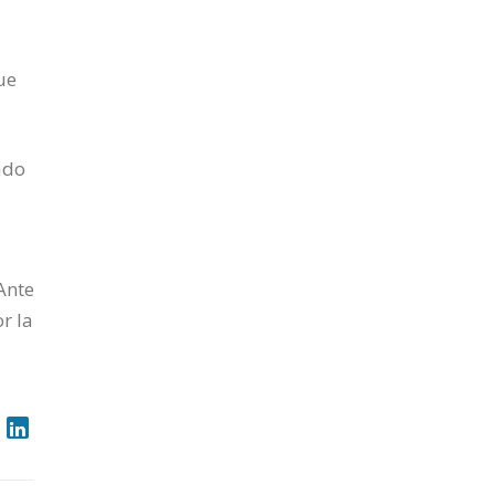
ue
ado
Ante
r la