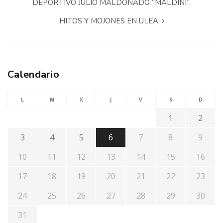
DEPORTIVO JULIO MALDONADO “MALDINI”.
HITOS Y MOJONES EN ULEA
Calendario
L
M
X
J
V
S
D
1
2
3
4
5
6
7
8
9
10
11
12
13
14
15
16
17
18
19
20
21
22
23
24
25
26
27
28
29
30
31