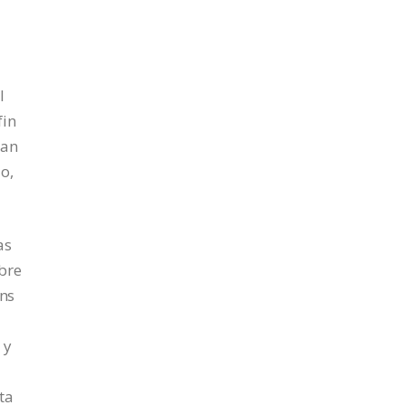
l
fin
nan
o,
as
mbre
ns
 y
ta