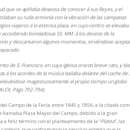
tud que se apiñaba deseosa de conocer á sus Reyes, y el
zclaban su ruda armonía con la vibración de las campanas
egios viajeros á la estensa plaza, en cuyo centro se elevaba
 y accediendo bondadosas SS. MM. á los deseos de la
amino y descansaron algunos momentos, sirviéndose acepta
reparado.
nto de S. Francisco, en cuya iglesia oraron breve rato, y bi
as á los acordes de la música bailaba delante del coche de 
 elevándose magestuosamente al propio tiempo un globo
.Cit. Págs 792-794).
 del Campo de la Feria, entre 1845 y 1856, a la citada co
e le llamaba Plaza Mayor del Campo, debido a la gran
a a feliz término con el planteamiento de la “
Platea
”, las
e cantería, que conformaron la peculiar estrella que la