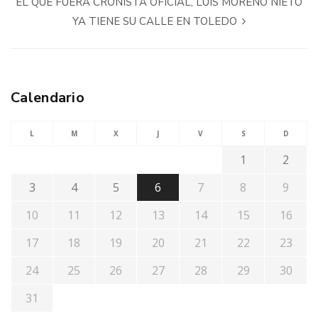
EL QUE FUERA CRONISTA OFICIAL, LUIS MORENO NIETO
YA TIENE SU CALLE EN TOLEDO
Calendario
L
M
X
J
V
S
D
1
2
3
4
5
6
7
8
9
10
11
12
13
14
15
16
17
18
19
20
21
22
23
24
25
26
27
28
29
30
31