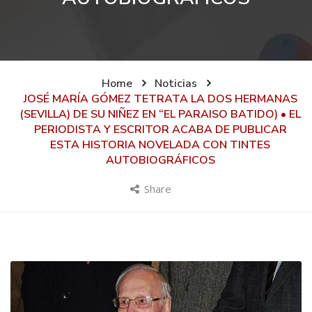
Home
Noticias
JOSÉ MARÍA GÓMEZ TETRATA LA DOS HERMANAS
(SEVILLA) DE SU NIÑEZ EN “EL PARAISO BATIDO) • EL
PERIODISTA Y ESCRITOR ACABA DE PUBLICAR
ESTA HISTORIA NOVELADA CON TINTES
AUTOBIOGRÁFICOS
Share