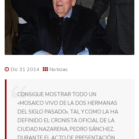
Dic 31 2014
Noticias
CONSIGUE MOSTRAR TODO UN
«MOSAICO VIVO DE LA DOS HERMANAS
DEL SIGLO PASADO», TAL Y COMO LA HA
DEFINIDO EL CRONISTA OFICIAL DE LA
CIUDAD NAZARENA, PEDRO SÁNCHEZ,
DURANTE EL ACTO DE PRESENTACIÓN