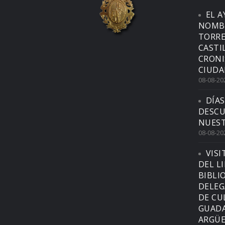
EL 
NOMBR
TORRE
CASTI
CRONI
CIUDA
08-08-20
DÍAS
DESCU
NUEST
08-08-20
VISI
DEL L
BIBLI
DELEG
DE CU
GUADA
ARGÜE