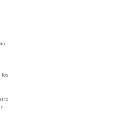
mio
 los
stro
ar