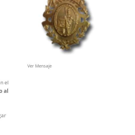
Ver Mensaje
n el
o al
gar