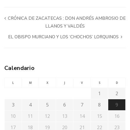
CRÓNICA DE ZACATECAS : DON ANDRÉS AMBROSIO DE
LLANOS Y VALDÉS
EL OBISPO MURCIANO Y LOS ‘CHOCHOS’ LORQUINOS
Calendario
L
M
X
J
V
S
D
1
2
3
4
5
6
7
8
9
10
11
12
13
14
15
16
17
18
19
20
21
22
23