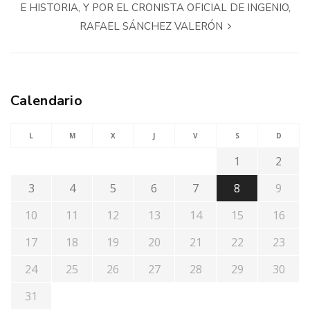
E HISTORIA, Y POR EL CRONISTA OFICIAL DE INGENIO,
RAFAEL SÁNCHEZ VALERÓN
Calendario
L
M
X
J
V
S
D
1
2
3
4
5
6
7
8
9
10
11
12
13
14
15
16
17
18
19
20
21
22
23
24
25
26
27
28
29
30
31