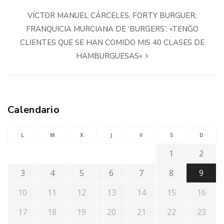
VÍCTOR MANUEL CÁRCELES, FORTY BURGUER,
FRANQUICIA MURCIANA DE ‘BURGERS’: «TENGO
CLIENTES QUE SE HAN COMIDO MIS 40 CLASES DE
HAMBURGUESAS»
Calendario
L
M
X
J
V
S
D
1
2
3
4
5
6
7
8
9
10
11
12
13
14
15
16
17
18
19
20
21
22
23