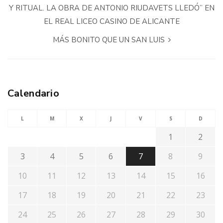
Y RITUAL. LA OBRA DE ANTONIO RIUDAVETS LLEDÓ” EN
EL REAL LICEO CASINO DE ALICANTE
MÁS BONITO QUE UN SAN LUIS
Calendario
L
M
X
J
V
S
D
1
2
3
4
5
6
7
8
9
10
11
12
13
14
15
16
17
18
19
20
21
22
23
24
25
26
27
28
29
30