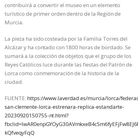
contribuirá a convertir el museo en un elemento
turístico de primer orden dentro de la Región de
Murcia.
La pieza ha sido costeada por la Familia Torres del
Alcázar y ha contado con 1800 horas de bordado. Se
sumará a la colección de objetos que el grupo de los
Reyes Católicos luce durante las fiestas del Patrón de
Lorca como conmemoración de la historia de la
ciudad.
FUENTE:
https://www.laverdad.es/murcia/lorca/federa
san-clemente-lorca-estrenara-replica-estandarte-
20230920150755-nt.html?
fbclid=IwAR0enpGYOyG30AVmkxeB4cSm6fyEFjFw8EJ6M
kQfveqyFqQ