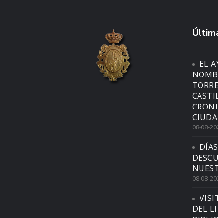
Última
EL 
NOMBR
TORRE
CASTI
CRONI
CIUDA
08-08-20
DÍAS
DESCU
NUEST
08-08-20
VISI
DEL L