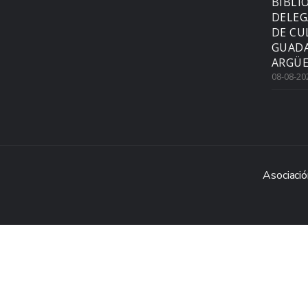
BIBLI
DELEG
DE CU
GUADA
ARGÜE
08-08-20
Asociació