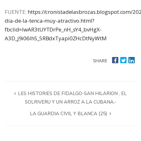
FUENTE:
https://cronistadelasbrozas.blogspot.com/20
dia-de-la-tenca-muy-atractivo.html?
fbclid=IwAR3tUYTDrPe_nH_sY4_bvHgX-
A3D_j9i06lhS_5RBdxTyapi0ZHcDtNyWtM
SHARE
LES HISTORIES DE FIDALGO-SAN HILARION , EL
SOLRIVERU Y UN ARROZ A LA CUBANA.-
LA GUARDIA CIVIL Y BLANCA (25)