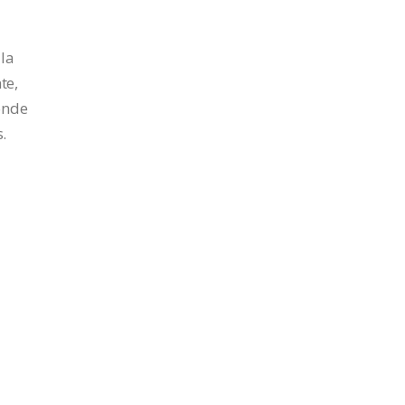
 la
te,
onde
.