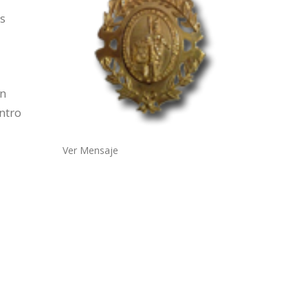
es
un
ntro
Ver Mensaje