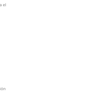
a el
ión