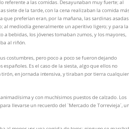
lo referente a las comidas. Desayunaban muy fuerte; al
as siete de la tarde, con la cena realizaban la comida má
ña que preferían eran, por la mañana, las sardinas asadas
 al mediodía generalmente un aperitivo ligero; y para la
o a bebidas, los jóvenes tomaban zumos, y los mayores,
aba al riñón.
a sus costumbres, pero poco a poco se fueron dejando
s españoles. Es el caso de la siesta, algo que ellos no
 tirón, en jornada intensiva, y tiraban por tierra cualquier
a animadísima y con muchísimos puestos de calzado. Los
para llevarse un recuerdo del `Mercado de Torrevieja´, u
aba al menos ver una corrida de toros; ninguno se marcha