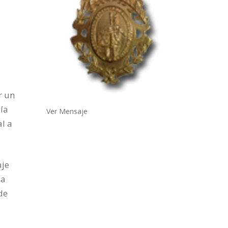
r un
bía
Ver Mensaje
l a
aje
la
de