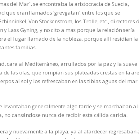
as del Mar´, se encontraba la aristocracia de Suecia,
ad que eran llamados ‘grevgatan’, entre los que se
chinninkel, Von Stockenstrom, los Trolle, etc., directores 
n y Lass Gyning, y no cito a mas porque la relación sería
ra el lugar llamado de la nobleza, porque allí residían la
antes familias.
d, cara al Mediterráneo, arrullados por la paz y la suave
a de las olas, que rompían sus plateadas crestas en la ar
erpos al sol y los refrescaban en las tibias aguas del mar 
Se levantaban generalmente algo tarde y se marchaban a 
ía, no cansándose nunca de recibir esta cálida caricia.
ra y nuevamente a la playa; ya al atardecer regresaban 