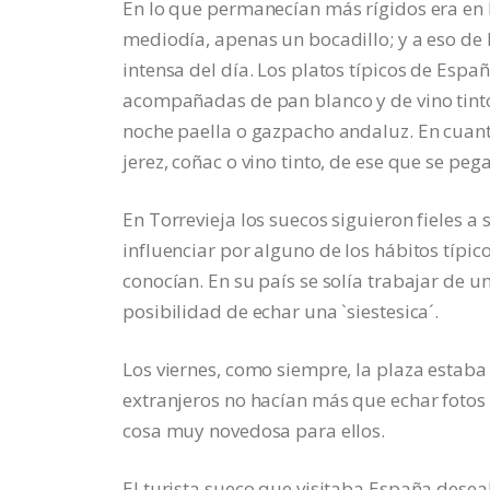
En lo que permanecían más rígidos era en 
mediodía, apenas un bocadillo; y a eso de l
intensa del día. Los platos típicos de Espa
acompañadas de pan blanco y de vino tinto;
noche paella o gazpacho andaluz. En cuant
jerez, coñac o vino tinto, de ese que se peg
En Torrevieja los suecos siguieron fieles 
influenciar por alguno de los hábitos típico
conocían. En su país se solía trabajar de un
posibilidad de echar una `siestesica´.
Los viernes, como siempre, la plaza estab
extranjeros no hacían más que echar fotos 
cosa muy novedosa para ellos.
El turista sueco que visitaba España dese