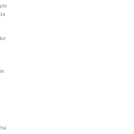
ple
ada
dor
te
 ha