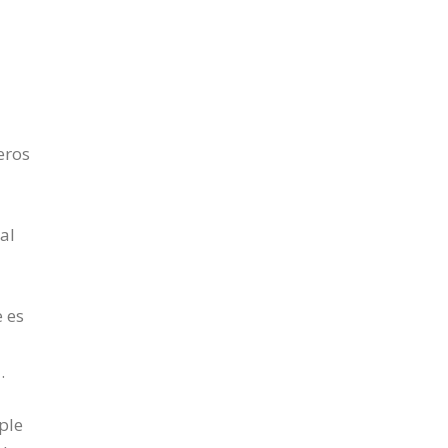
eros
al
 es
.
ple