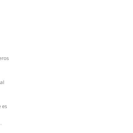
eros
al
 es
.