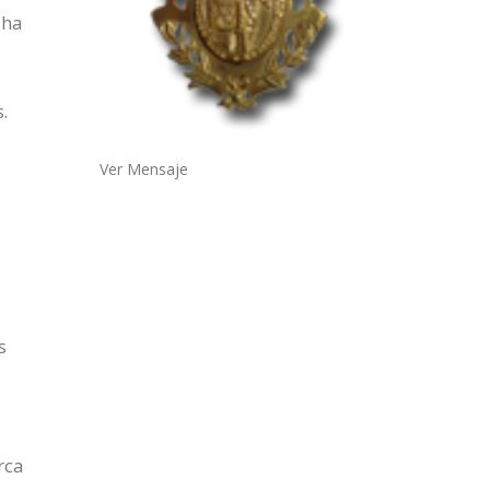
 ha
.
Ver Mensaje
s
rca