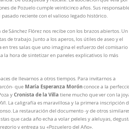
ciones de Pozuelo cumple veinticinco años. Sus responsable
pasado reciente con el valioso legado histórico.
de Sánchez Flórez nos recibe con los brazos abiertos. Un
 de trabajo. Junto a los aperos, los útiles de aseo y el
ia en tres salas que uno imagina el esfuerzo del comisario 
a la hora de sintetizar en paneles explicativos lo más
aces de llevarnos a otros tiempos. Para invitarnos a
larcón- que
María Esperanza Morón
conoce a la perfecci
 Poza y
Cronista de la Villa
tiene mucho que ver con la joy
XVI. La caligrafía es maravillosa y la primera inscripción d
nso. La restauración del documento -y de otros similares
astas que cada año echa a volar peleles y aleluyas, degus
regorio y entrega su «Pozuelero del Año».