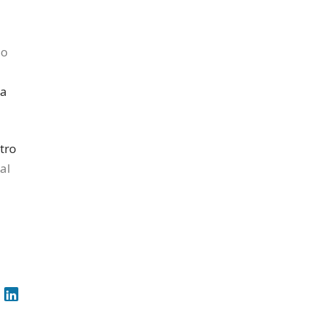
do
na
tro
al