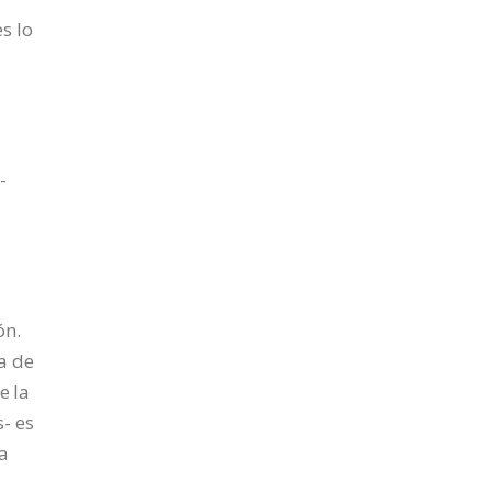
s lo
-
ón.
a de
e la
- es
ta