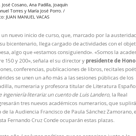
 José Cosano, Ana Padilla, Joaquín
nuel Torres y María José Porro. /
to: JUAN MANUEL VACAS
un nuevo inicio de curso, que, marcado por la austerida
su bicentenario, llega cargado de actividades con el objet
besa, algo que «estamos consiguiendo». «Somos la acad
e 150 y 200», señala el su director y
presidente de Hono
iones, conferencias, publicaciones de libros, recitales poé
mérides se unen un año más a las sesiones públicas de los
adilla, numeraria y profesora titular de Literatura Españo
e ingeniería literaria: un cuento de Luis Landero
, la Real
ngresarán tres nuevos académicos numerarios, que suplir
o de la Audiencia Francisco de Paula Sánchez Zamorano, e
rista Fernando Cruz Conde ocuparán estas plazas.