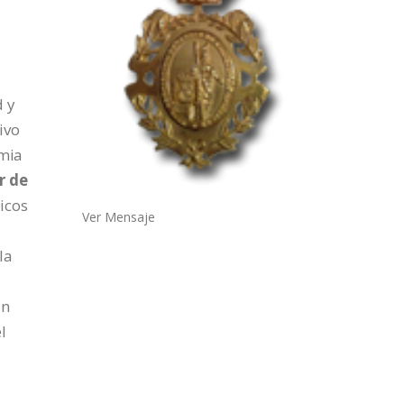
d y
ivo
emia
r de
ticos
Ver Mensaje
la
án
l