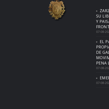
ZAR
SU LI
Y PAI
FRONT
07-08-20
EL P
PROPI
DE GA
MOVIM
PENA 
07-08-20
EME
07-08-20