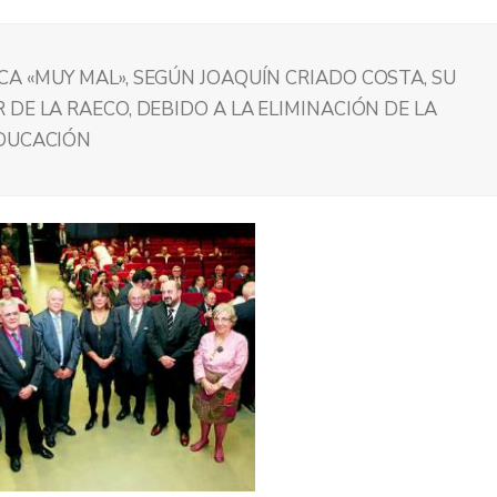
A «MUY MAL», SEGÚN JOAQUÍN CRIADO COSTA, SU
DE LA RAECO, DEBIDO A LA ELIMINACIÓN DE LA
EDUCACIÓN