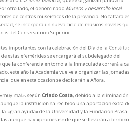
 este año
Los lunes poéticos
, que se organizan junto a la
 Por otro lado, el denominado
Museos y desarrollo local
ores de centros museísticos de la provincia. No faltará e
ovedad, se incorpora un nuevo ciclo de músicos noveles qu
mnos del Conservatorio Superior.
tas importantes con la celebración del Día de la Constitu
 de estas efemérides se encargará el subdelegado del
 que la conferencia en torno a la Inmaculada correrá a c
lado, este año la Academia vuelve a organizar las jornada
incia, que en esta ocasión se dedicarán a Añora.
a «muy mal», según
Criado Costa
, debido a la eliminación
 aunque la institución ha recibido una aportación extra d
la «gran ayuda» de la Universidad y la Fundación Prasa.
zadas aunque hay «promesas» de que se llevarán a término