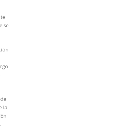
ste
e se
ción
argo
s
 de
e la
 En
.