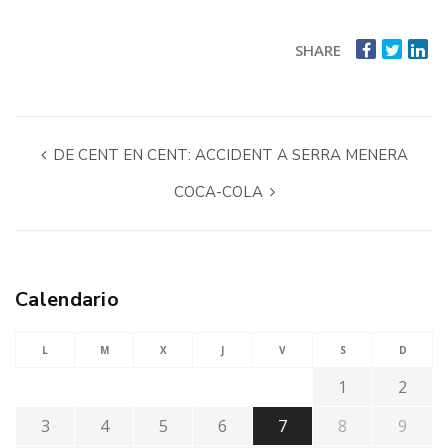
SHARE
DE CENT EN CENT: ACCIDENT A SERRA MENERA
COCA-COLA
Calendario
L
M
X
J
V
S
D
1
2
3
4
5
6
7
8
9