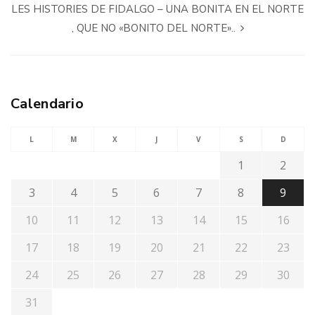
LES HISTORIES DE FIDALGO – UNA BONITA EN EL NORTE
, QUE NO «BONITO DEL NORTE»..
Calendario
L
M
X
J
V
S
D
1
2
3
4
5
6
7
8
9
10
11
12
13
14
15
16
17
18
19
20
21
22
23
24
25
26
27
28
29
30
31