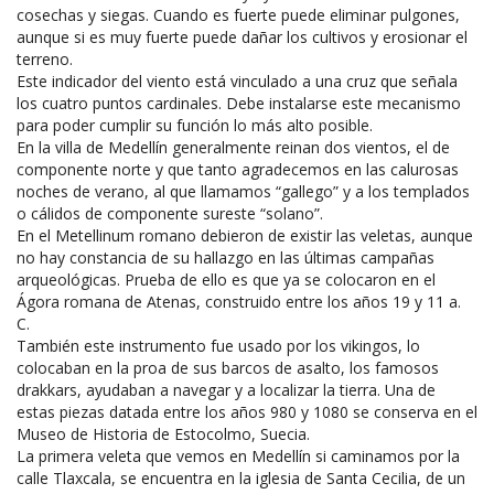
cosechas y siegas. Cuando es fuerte puede eliminar pulgones,
aunque si es muy fuerte puede dañar los cultivos y erosionar el
terreno.
Este indicador del viento está vinculado a una cruz que señala
los cuatro puntos cardinales. Debe instalarse este mecanismo
para poder cumplir su función lo más alto posible.
En la villa de Medellín generalmente reinan dos vientos, el de
componente norte y que tanto agradecemos en las calurosas
noches de verano, al que llamamos “gallego” y a los templados
o cálidos de componente sureste “solano”.
En el Metellinum romano debieron de existir las veletas, aunque
no hay constancia de su hallazgo en las últimas campañas
arqueológicas. Prueba de ello es que ya se colocaron en el
Ágora romana de Atenas, construido entre los años 19 y 11 a.
C.
También este instrumento fue usado por los vikingos, lo
colocaban en la proa de sus barcos de asalto, los famosos
drakkars, ayudaban a navegar y a localizar la tierra. Una de
estas piezas datada entre los años 980 y 1080 se conserva en el
Museo de Historia de Estocolmo, Suecia.
La primera veleta que vemos en Medellín si caminamos por la
calle Tlaxcala, se encuentra en la iglesia de Santa Cecilia, de un