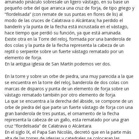
arruinado pináculo sobresale un ligero vástago, en su base un
pequeño orbe del que arranca una cruz de forja, de tipo griego y
“flordelisada” (con remate de sus puntas en flores de lis) al
modo de las cruces de Calatrava o Alcántara; ha perdido el
banderín y la punta de la flecha está incrustada en el vástago,
hace tiempo que perdió su función, ya que está arruinada.
Existe otra en la Torre del reloj, formada por una banderola de
dos colas y la punta de la flecha representa la cabeza de un
reptil o serpiente sobre un fuerte vástago rematado por un
elemento de forja.
En la antigua iglesia de San Martín podemos ver dos.
En la torre y sobre un orbe de piedra, una muy parecida a la que
se encuentra en la torre del reloj, banderola de dos colas con
marcas de disparos y punta de un elemento de forja sobre un
vástago rematado también por otro elemento de forja.
La que se encuentra a la derecha del ábside, se compone de un
orbe de piedra del que parte un fuerte vástago de forja con una
gran banderola de tres puntas, el ornamento de la flecha
representa la cabeza de un gallo, esta rematado por una gran
cruz “flordelisada” de Calatrava o Alcántara.
En el siglo IX, el Papa San Nicolás, decretó que en la parte más
alta de las torres de iglesias y catedrales se colocaran las