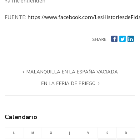
Ya me entienden
FUENTE:
https://www.facebook.com/LesHistoriesdeFid
SHARE
MALANQUILLA EN LA ESPAÑA VACIADA
EN LA FERIA DE PRIEGO
Calendario
L
M
X
J
V
S
D