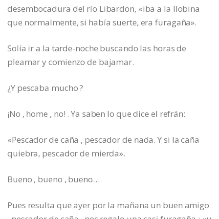
desembocadura del río Libardon, «iba a la llobina
que normalmente, si había suerte, era furagaña».
Solía ir a la tarde-noche buscando las horas de
pleamar y comienzo de bajamar.
¿Y pescaba mucho ?
¡No , home , no! . Ya saben lo que dice el refrán:
«Pescador de caña , pescador de nada. Y si la caña
quiebra, pescador de mierda».
Bueno , bueno , bueno…
Pues resulta que ayer por la mañana un buen amigo
, pescador de caña , nos regalo una casi furagaña ; «u