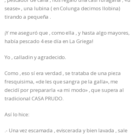
sease» , una lubina ( en Colunga decimos llobina)
tirando a pequeña .
¡Y me aseguró que , como ella , y hasta algo mayores,
había pescado 4 ese día en La Griega!
Yo , calladin y agradecido.
Como , eso sí era verdad , se trataba de una pieza
fresquisima, «de les que sangra pe la galla», me
decidí por prepararla «a mi modo» , que supera al
tradicional CASA PRUDO.
Así lo hice:
.- Una vez escamada , eviscerada y bien lavada , sale