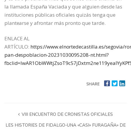
la llamada España Vaciada y que alguien desde las
instituciones públicas oficiales quizás tenga que
plantearse y afrontar más pronto que tarde.
ENLACE AL
ARTÍCULO:
https://www.elnortedecastilla.es/segovia/r
pan-despoblacion-20231030095208-nt.html?
fbclid=IwAR1ObWWtjZsoT9c57jDxtm2ne119yeaIYyKP
SHARE
VIII ENCUENTRO DE CRONISTAS OFICIALES
LES HISTORIES DE FIDALGO-UNA «CASI» FURAGAÑA» DE