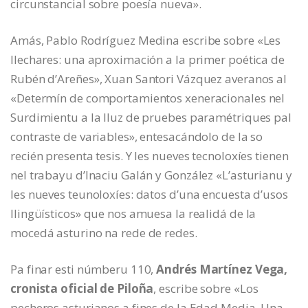
circunstancial sobre poesía nueva».
Amás, Pablo Rodríguez Medina escribe sobre «Les
llechares: una aproximación a la primer poética de
Rubén d’Areñes», Xuan Santori Vázquez averanos al
«Determín de comportamientos xeneracionales nel
Surdimientu a la lluz de pruebes paramétriques pal
contraste de variables», entesacándolo de la so
recién presenta tesis. Y les nueves tecnoloxíes tienen
nel trabayu d’Inaciu Galán y González «L’asturianu y
les nueves teunoloxíes: datos d’una encuesta d’usos
llingüísticos» que nos amuesa la realidá de la
mocedá asturino na rede de redes.
Pa finar esti númberu 110,
Andrés Martínez Vega,
cronista oficial de Piloña
, escribe sobre «Los
pecheros asturianos a fines de la Edad Media. Una