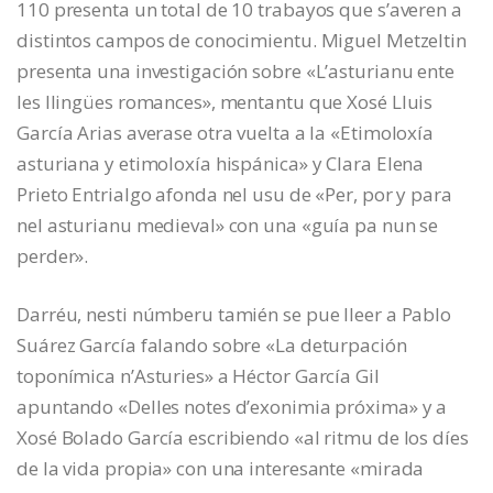
110 presenta un total de 10 trabayos que s’averen a
distintos campos de conocimientu. Miguel Metzeltin
presenta una investigación sobre «L’asturianu ente
les llingües romances», mentantu que Xosé Lluis
García Arias averase otra vuelta a la «Etimoloxía
asturiana y etimoloxía hispánica» y Clara Elena
Prieto Entrialgo afonda nel usu de «Per, por y para
nel asturianu medieval» con una «guía pa nun se
perder».
Darréu, nesti númberu tamién se pue lleer a Pablo
Suárez García falando sobre «La deturpación
toponímica n’Asturies» a Héctor García Gil
apuntando «Delles notes d’exonimia próxima» y a
Xosé Bolado García escribiendo «al ritmu de los díes
de la vida propia» con una interesante «mirada