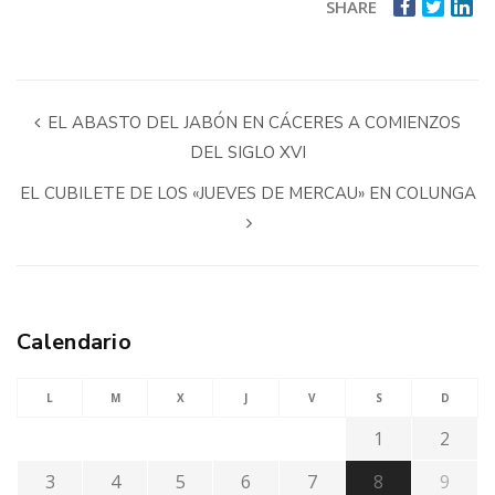
SHARE
EL ABASTO DEL JABÓN EN CÁCERES A COMIENZOS
DEL SIGLO XVI
EL CUBILETE DE LOS «JUEVES DE MERCAU» EN COLUNGA
Calendario
L
M
X
J
V
S
D
1
2
3
4
5
6
7
8
9