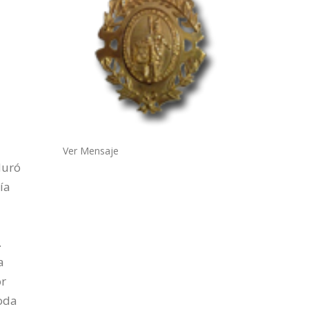
Ver Mensaje
duró
ía
.
a
or
toda