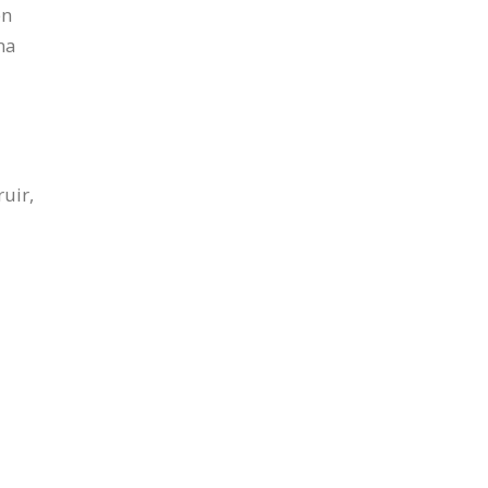
en
na
uir,