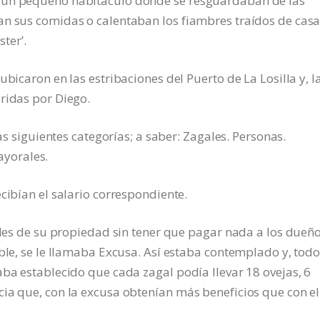
 un pequeño habitáculo donde se resguardaban de las
an sus comidas o calentaban los fiambres traídos de casa
ster’.
ubicaron en las estribaciones del Puerto de La Losilla y, l
ridas por Diego.
las siguientes categorías; a saber: Zagales. Personas.
yorales.
cibían el salario correspondiente.
males de su propiedad sin tener que pagar nada a los dueñ
able, se le llamaba Excusa. Así estaba contemplado y, tod
aba establecido que cada zagal podía llevar 18 ovejas, 6
ia que, con la excusa obtenían más beneficios que con el