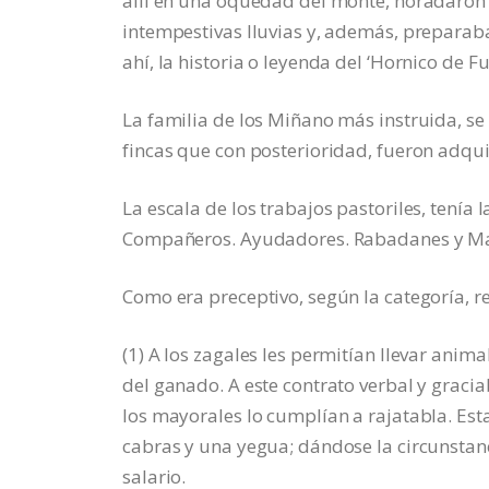
allí en una oquedad del monte, horadaron
intempestivas lluvias y, además, preparab
ahí, la historia o leyenda del ‘Hornico de Fu
La familia de los Miñano más instruida, se 
fincas que con posterioridad, fueron adqui
La escala de los trabajos pastoriles, tenía 
Compañeros. Ayudadores. Rabadanes y Ma
Como era preceptivo, según la categoría, re
(1) A los zagales les permitían llevar ani
del ganado. A este contrato verbal y graci
los mayorales lo cumplían a rajatabla. Est
cabras y una yegua; dándose la circunstanc
salario.