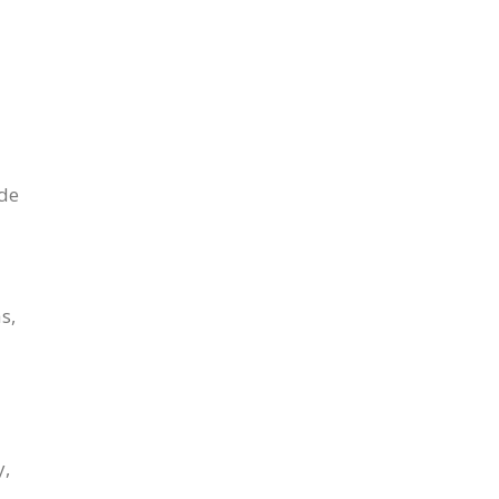
 de
s,
y,