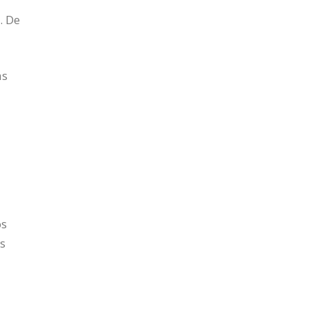
. De
as
os
os