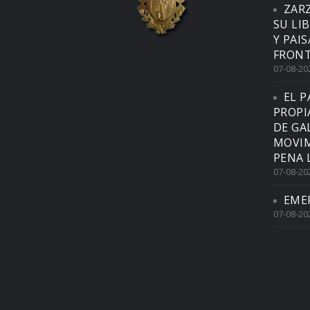
ZAR
SU LI
Y PAI
FRONT
07-08-20
EL P
PROPI
DE GA
MOVIM
PENA 
07-08-20
EME
07-08-20