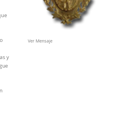
que
ño
Ver Mensaje
as y
igue
en