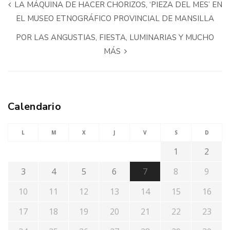
LA MÁQUINA DE HACER CHORIZOS, ‘PIEZA DEL MES’ EN
EL MUSEO ETNOGRÁFICO PROVINCIAL DE MANSILLA
POR LAS ANGUSTIAS, FIESTA, LUMINARIAS Y MUCHO
MÁS
Calendario
L
M
X
J
V
S
D
1
2
3
4
5
6
7
8
9
10
11
12
13
14
15
16
17
18
19
20
21
22
23