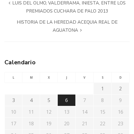
LUIS DEL OLMO, VALDERRAMA, INIESTA, ENTRE LOS
PREMIADOS CUCHARA DE PALO 2013
HISTORIA DE LA HEREDAD ACEQUIA REAL DE
AGUATONA
Calendario
L
M
X
J
V
S
D
1
2
3
4
5
6
7
8
9
10
11
12
13
14
15
16
17
18
19
20
21
22
23