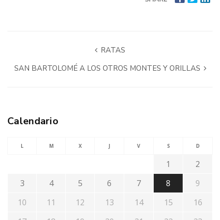
RATAS
SAN BARTOLOMÉ A LOS OTROS MONTES Y ORILLAS
Calendario
L
M
X
J
V
S
D
1
2
3
4
5
6
7
8
9
10
11
12
13
14
15
16