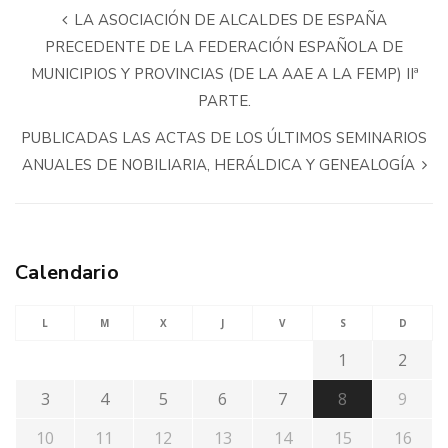
LA ASOCIACIÓN DE ALCALDES DE ESPAÑA
PRECEDENTE DE LA FEDERACIÓN ESPAÑOLA DE
MUNICIPIOS Y PROVINCIAS (DE LA AAE A LA FEMP) IIª
PARTE.
PUBLICADAS LAS ACTAS DE LOS ÚLTIMOS SEMINARIOS
ANUALES DE NOBILIARIA, HERÁLDICA Y GENEALOGÍA
Calendario
L
M
X
J
V
S
D
1
2
3
4
5
6
7
8
9
10
11
12
13
14
15
16