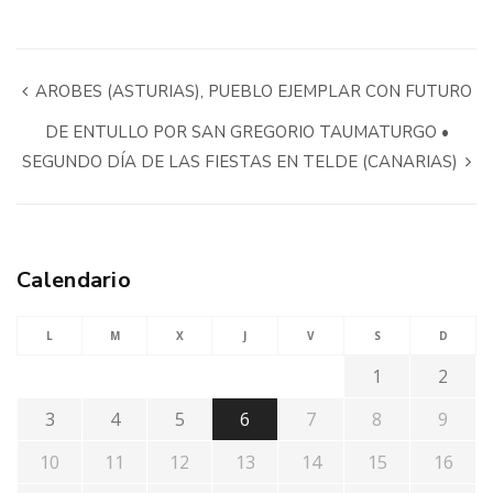
AROBES (ASTURIAS), PUEBLO EJEMPLAR CON FUTURO
DE ENTULLO POR SAN GREGORIO TAUMATURGO •
SEGUNDO DÍA DE LAS FIESTAS EN TELDE (CANARIAS)
Calendario
L
M
X
J
V
S
D
1
2
3
4
5
6
7
8
9
10
11
12
13
14
15
16