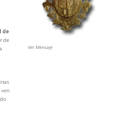
l de
r de
Ver Mensaje
a
inas
 «en
ido
l