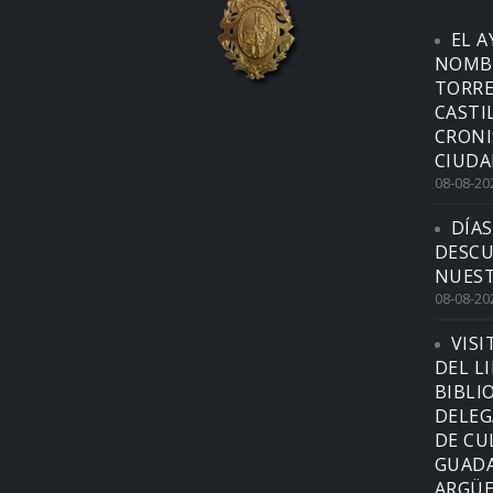
EL 
NOMBR
TORRE
CASTI
CRONI
CIUDA
08-08-20
DÍAS
DESCU
NUEST
08-08-20
VISI
DEL L
BIBLI
DELEG
DE CU
GUADA
ARGÜE