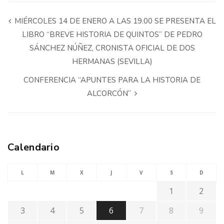
MIÉRCOLES 14 DE ENERO A LAS 19.00 SE PRESENTA EL
LIBRO “BREVE HISTORIA DE QUINTOS” DE PEDRO
SÁNCHEZ NÚÑEZ, CRONISTA OFICIAL DE DOS
HERMANAS (SEVILLA)
CONFERENCIA “APUNTES PARA LA HISTORIA DE
ALCORCÓN”
Calendario
L
M
X
J
V
S
D
1
2
3
4
5
6
7
8
9