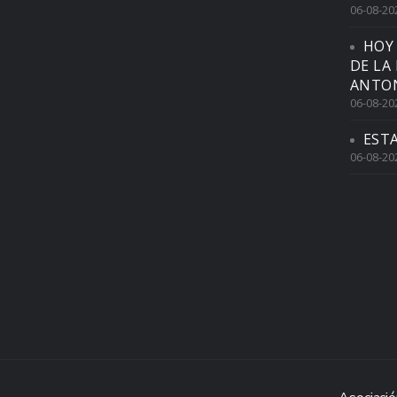
06-08-20
HOY
DE LA
ANTON
06-08-20
EST
06-08-20