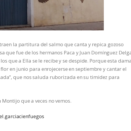
, traen la partitura del salmo que canta y repica gozoso
casa que fue de los hermanos Paca y Juan Domínguez Delg
n los que a Ella se le recibe y se despide. Porque esta dama
 flor en junio para enrojecerse en septiembre y cantar el
nada”, que nos saluda ruborizada en su timidez para
n Montijo que a veces no vemos.
l.garciacienfuegos