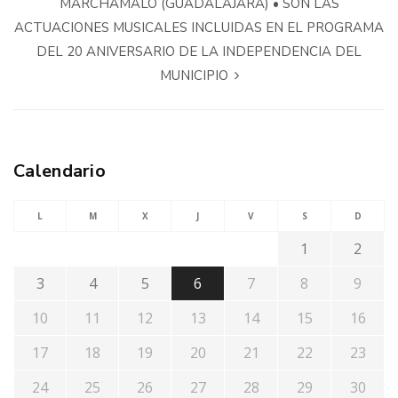
MARCHAMALO (GUADALAJARA) • SON LAS
ACTUACIONES MUSICALES INCLUIDAS EN EL PROGRAMA
DEL 20 ANIVERSARIO DE LA INDEPENDENCIA DEL
MUNICIPIO
Calendario
L
M
X
J
V
S
D
1
2
3
4
5
6
7
8
9
10
11
12
13
14
15
16
17
18
19
20
21
22
23
24
25
26
27
28
29
30