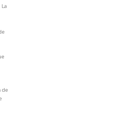
 La
de
.
ue
n de
e