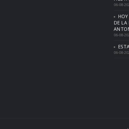
06-08-20
HOY
DE LA
ANTON
06-08-20
EST
06-08-20