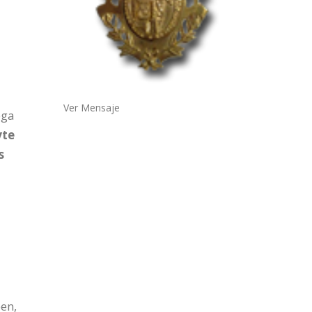
Ver Mensaje
ega
yte
s
ben,