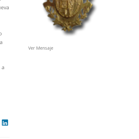
ueva
o
ía
Ver Mensaje
 a
s