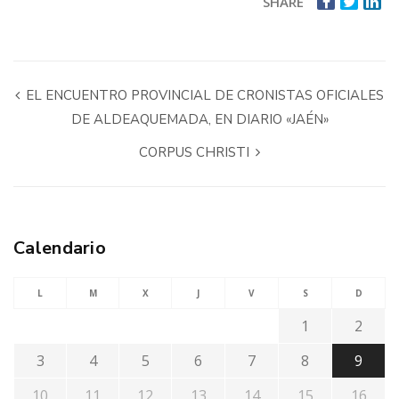
SHARE
EL ENCUENTRO PROVINCIAL DE CRONISTAS OFICIALES
DE ALDEAQUEMADA, EN DIARIO «JAÉN»
CORPUS CHRISTI
Calendario
L
M
X
J
V
S
D
1
2
3
4
5
6
7
8
9
10
11
12
13
14
15
16