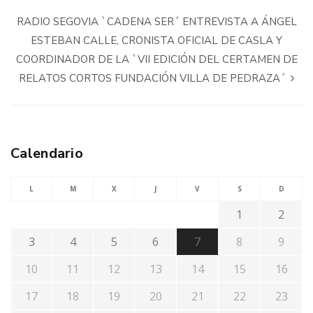
RADIO SEGOVIA `CADENA SER´ ENTREVISTA A ÁNGEL
ESTEBAN CALLE, CRONISTA OFICIAL DE CASLA Y
COORDINADOR DE LA `VII EDICIÓN DEL CERTAMEN DE
RELATOS CORTOS FUNDACIÓN VILLA DE PEDRAZA´
Calendario
L
M
X
J
V
S
D
1
2
3
4
5
6
7
8
9
10
11
12
13
14
15
16
17
18
19
20
21
22
23