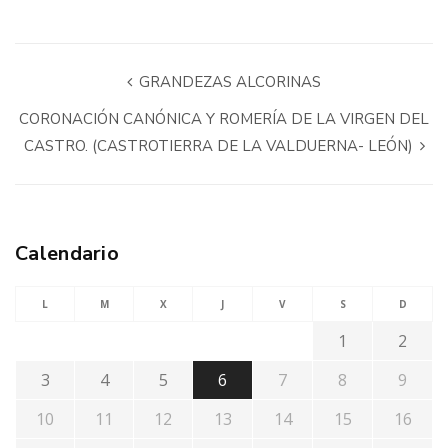
GRANDEZAS ALCORINAS
CORONACIÓN CANÓNICA Y ROMERÍA DE LA VIRGEN DEL
CASTRO. (CASTROTIERRA DE LA VALDUERNA- LEÓN)
Calendario
L
M
X
J
V
S
D
1
2
3
4
5
6
7
8
9
10
11
12
13
14
15
16